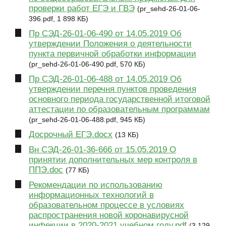
проверки работ ЕГЭ и ГВЭ
(pr_sehd-26-01-06-
396.pdf, 1 898 КБ)
Пр СЭД-26-01-06-490 от 14.05.2019 Об
утверждении Положения о деятельности
пункта первичной обработки информации
(pr_sehd-26-01-06-490.pdf, 570 КБ)
Пр СЭД-26-01-06-488 от 14.05.2019 Об
утверждении перечня пунктов проведения
основного периода государственной итоговой
аттестации по образовательным программам
(pr_sehd-26-01-06-488.pdf, 945 КБ)
Досрочный ЕГЭ.docx
(13 КБ)
Вн СЭД-26-01-36-666 от 15.05.2019 О
принятии дополнительных мер контроля в
ППЭ.doc
(77 КБ)
Рекомендации по использованию
информационных технологий в
образовательном процессе в условиях
распространения новой коронавирусной
инфекции в 2020-2021 учебном году.pdf
(3 129