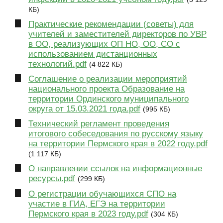
КБ)
Практические рекомендации (советы) для
учителей и заместителей директоров по УВР
в ОО, реализующих ОП НО, ОО, СО с
использованием дистанционных
технологий.pdf
(4 822 КБ)
Соглашение о реализации мероприятий
национального проекта Образование на
территории Ординского муниципального
округа от 15.03.2021 года.pdf
(995 КБ)
Технический регламент проведения
итогового собеседования по русскому языку
на территории Пермского края в 2022 году.pdf
(1 117 КБ)
О направлении ссылок на информационные
ресурсы.pdf
(299 КБ)
О регистрации обучающихся СПО на
участие в ГИА, ЕГЭ на территории
Пермского края в 2023 году.pdf
(304 КБ)