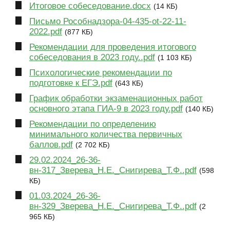
Итоговое собеседование.docx
(14 КБ)
Письмо Рособнадзора-04-435-ot-22-11-
2022.pdf
(877 КБ)
Рекомендации для проведения итогового
собеседования в 2023 году..pdf
(1 103 КБ)
Психологические рекомендации по
подготовке к ЕГЭ.pdf
(643 КБ)
График обработки экзаменационных работ
основного этапа ГИА-9 в 2023 году.pdf
(140 КБ)
Рекомендации по определению
минимального количества первичных
баллов.pdf
(2 702 КБ)
29.02.2024_26-36-
вн-317_Зверева_Н.Е._Снигирева_Т.Ф..pdf
(598
КБ)
01.03.2024_26-36-
вн-329_Зверева_Н.Е._Снигирева_Т.Ф..pdf
(2
965 КБ)