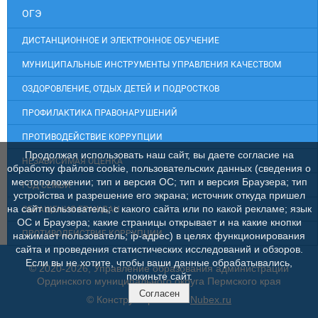
ОГЭ
ДИСТАНЦИОННОЕ И ЭЛЕКТРОННОЕ ОБУЧЕНИЕ
МУНИЦИПАЛЬНЫЕ ИНСТРУМЕНТЫ УПРАВЛЕНИЯ КАЧЕСТВОМ
ОЗДОРОВЛЕНИЕ, ОТДЫХ ДЕТЕЙ И ПОДРОСТКОВ
ПРОФИЛАКТИКА ПРАВОНАРУШЕНИЙ
ПРОТИВОДЕЙСТВИЕ КОРРУПЦИИ
Продолжая использовать наш сайт, вы даете согласие на
НЕЗАВИСИМАЯ ОЦЕНКА
обработку файлов cookie, пользовательских данных (сведения о
местоположении; тип и версия ОС; тип и версия Браузера; тип
ГОД СЕМЬИ
устройства и разрешение его экрана; источник откуда пришел
на сайт пользователь; с какого сайта или по какой рекламе; язык
ОБРАЩЕНИЯ ГРАЖДАН
ОС и Браузера; какие страницы открывает и на какие кнопки
ПРОТИВОДЕЙСТВИЕ КОРРУПЦИИ
нажимает пользователь; ip-адрес) в целях функционирования
сайта и проведения статистических исследований и обзоров.
Если вы не хотите, чтобы ваши данные обрабатывались,
© 2020-2026, Управление образования администрации
покиньте сайт.
Ординского муниципального округа Пермского края
Согласен
© Конструктор сайтов
Nubex.ru