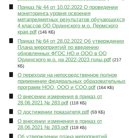
Приказ № 44 от 10.02.2022 О проведении
мониторинга уровня освоения
метапредметных результатов обучающихся
4 классов ОО Ординского м.о. Пермского
края.pdf
(146 КБ)
Приказ № 64 от 28.02.2022 Об утверждении
Плана мероприятий по введению
обновленных ФГОС НО и ООО в ОО
Ординского м.о. на 2022-2023 годы.pdf
(217
КБ)
О переходе на непосредственное полное
применение федеральных образовательных
программ НОО, ООО и СОО.pdf
(164 КБ)
О внесении изменения в приказ от
28.06.2021 № 283.pdf
(118 КБ)
О достижении показателя.pdf
(59 КБ)
О внесении изменения в приказ от
28.06.2021 № 283.pdf
(118 КБ)
Об утверждении плана мероприятий