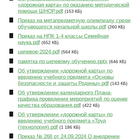
«дорожная карта» по оказанию методической
помощи ШНОР.pdf
(153 КБ)
Приказ на метапредметную олимпиаду среди
обучающихся начальной школы.pdf
(260 КБ)
Приказ на НПК 1-4 классы Семейная
наука.pdf
(652 КБ)
целевое-2024.pdf
(564 КБ)
памятка по целевому обучению.pptx
(646 КБ)
Об утверждении «дорожной карты» по
введению учебного предмета «Основы
безопасности и защиты Родины».pdf
(143 КБ)
Об утверждении календарного Плана-
графика проведения мероприятий по оценке
качества образования.pdf
(422 КБ)
Об утверждении «дорожной карты» по
введению учебного предмета «Труд
(технология).pdf
(1 186 КБ)
Приказ № 268 от 24.09.2024 О внедрении