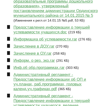
образовательные программы дошкольного
образования», утвержденный
постановлением администрации Ординского
муниципального района от 14.01.2015 № 5
(Изменения к регл.от 14.01.15 №5.pdf, 53 КБ)
Предоставление информации о текущей
успеваемости учащихся.doc
(219 КБ)
Информациа об успеваемости.rar
(276 КБ)
Зачисление в ДОУ.rar
(270 КБ)
Зачисление в ОУ.rar
(258 КБ)
Информ. о рез. экз.rar
(291 КБ)
Инф.об обр.программах.rar
(303 КБ)
Административный регламент -
Предоставление информации об ОП и
уч.планах, раб.программах, годовых
календ.уч.графиках.pdf
(365 КБ)
Административный регламент -
Предоставление информации о текущей
успеваемости учащегося, ведение