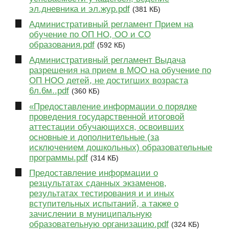
эл.дневника и эл.жур.pdf
(381 КБ)
Административный регламент Прием на
обучение по ОП НО, ОО и СО
образования.pdf
(592 КБ)
Административный регламент Выдача
разрешения на прием в МОО на обучение по
ОП НОО детей, не достигших возраста
6л.6м..pdf
(360 КБ)
«Предоставление информации о порядке
проведения государственной итоговой
аттестации обучающихся, освоивших
основные и дополнительные (за
исключением дошкольных) образовательные
программы.pdf
(314 КБ)
Предоставление информации о
резцультатах сданных экзаменов,
результатах тестирования и и иных
вступительных испытаний, а также о
зачислении в муниципальную
образовательную организацию.pdf
(324 КБ)