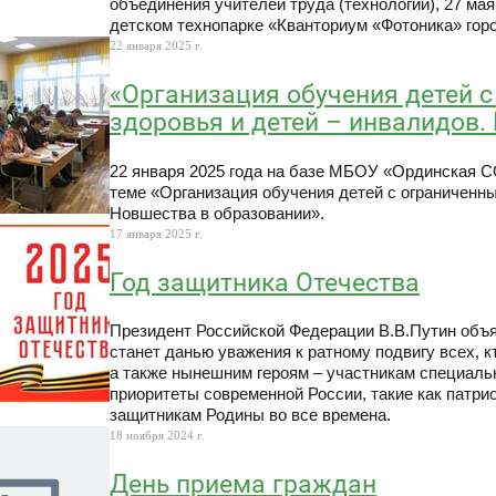
объединения учителей труда (технологии), 27 ма
детском технопарке «Кванториум «Фотоника» гор
22 января 2025 г.
«Организация обучения детей 
здоровья и детей – инвалидов.
22 января 2025 года на базе МБОУ «Ординская 
теме «Организация обучения детей с ограниченн
Новшества в образовании».
17 января 2025 г.
Год защитника Отечества
Президент Российской Федерации В.В.Путин объя
станет данью уважения к ратному подвигу всех, к
а также нынешним героям – участникам специальн
приоритеты современной России, такие как патри
защитникам Родины во все времена.
18 ноября 2024 г.
День приема граждан