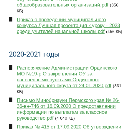
общеобразовательных организаций.pdf
(356
КБ)
Приказ о проведении муниципального
конкурса Лучшая презентация к уроку - 2023
среди учителей начальной школы.pdf
(456 КБ)
2020-2021 годы
Распоряжение Администрации Ординского
МО №19-р О закреплении ОУ за
населенными пунктами Ординского
муниципального округа от 24.01.2020.pdf
(361
КБ)
Письмо Минобрнауки Пермского края № 26-
36-вн-746 от 16.09.2020 О предоставлении
информации по выплатам за классное
руководство.pdf
(4 040 КБ)
Приказ № 415 от 17.09.2020 Об утверждении