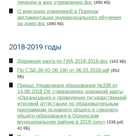
лечении в мед учреждении.doc
(490 КБ)
О внесении изменений в Порядок
регламентации индивидуального обучения
на дому.doc
(490 КБ)
2018-2019 годы
Дорожная карта по ГИА 2018-2019.doc
(163 КБ)
Пр СЭД-26-01-06-190 от 06.03.2018.pdf
(852
КБ)
Приказ Управления образования №338 от
14.08.2018 Об утверждении дорожной карты
«Организация и проведение государственной
итоговой аттестации по образовательным
программам основного общего и среднего
общего образования в Ординском
муниципальном районе в 2019 году»
(338.pdf,
41 КБ)