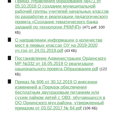
Приказ Управления образования №471 от
05.10.2018 О создании муниципальной
рабочей группы учителей начальных классов
по разработке и реализации педагогического
проекта «Создание тематического банка
заданий по технологии РКМЧП»
(471.pdf, 100
КБ)
О направлении информации о количестве
мест в первых классах ОУ на 2019-2020
уч.год от 24.01.2019.pdf
(43 КБ)
Постановление Администрации Ординского
МР №332 от 16.05.2019 О реализации
национального проекта Образование.pdf
(122
КБ)
Приказ № 606 от 30.12.2019 О внесении
изменений в Порядок обеспечения
бесплатным двухразовым питанием или
сухим пайком детей с ОВЗ, обучающихся в
ОО Ординского мун.района, утвержденный
приказом от 03.02.2017 № 64.pdf
(106 КБ)