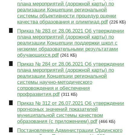
плана мероприятий (дорожной карты) по
реализации Концепции региональной
системы объективности процедур оценки
качества образования и олимпиад.pdf
(226 КБ)
Приказ № 283 от 28.06.2021 Об утверждении
плана мероприятий (дорожной карты) по
реализации Концепции поддержки школ с
низкими образовательными результатами
обучающихся.pdf
(261 КБ)
Приказ № 284 от 28.06.2021 Об утверждении
плана мероприятий (дорожной карты) по
реализации Концепции региональной
системы научно-методического
сопровождения и обеспечения
профразвития.pdf
(311 КБ)
Приказ № 312 от 26.07.2021 Об утверждении
прогнозных значений показателей
муниципальной системы качеством
образования (с приложением).pdf
(466 КБ)
Постановление Администрации Ординского