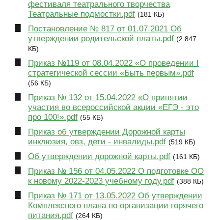
фестиваля театрального творчества
Театральные подмостки.pdf
(181 КБ)
Постановление № 817 от 01.07.2021 Об
утверждении родительской платы.pdf
(2 847
КБ)
Приказ №119 от 08.04.2022 «О проведении I
стратегической сессии «Быть первым».pdf
(56 КБ)
Приказ № 132 от 15.04.2022 «О принятии
участия во всероссийской акции «ЕГЭ - это
про 100!».pdf
(55 КБ)
Приказ об утверждении Дорожной карты
инклюзия, овз, дети - инвалиды.pdf
(519 КБ)
Об утверждении дорожной карты.pdf
(161 КБ)
Приказ № 156 от 04.05.2022 О подготовке ОО
к новому 2022-2023 учебному году.pdf
(388 КБ)
Приказ № 171 от 13.05.2022 Об утверждении
Комплексного плана по организации горячего
питания.pdf
(264 КБ)