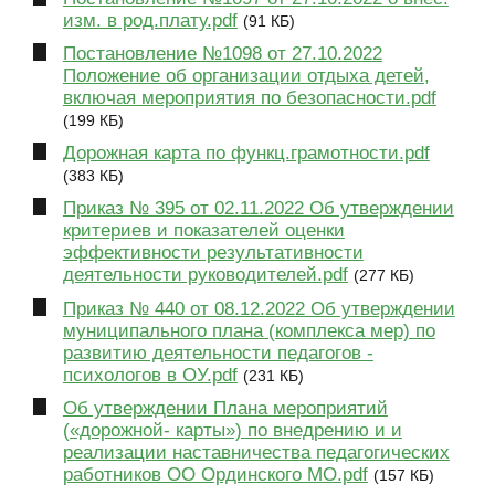
изм. в род.плату.pdf
(91 КБ)
Постановление №1098 от 27.10.2022
Положение об организации отдыха детей,
включая мероприятия по безопасности.pdf
(199 КБ)
Дорожная карта по функц.грамотности.pdf
(383 КБ)
Приказ № 395 от 02.11.2022 Об утверждении
критериев и показателей оценки
эффективности результативности
деятельности руководителей.pdf
(277 КБ)
Приказ № 440 от 08.12.2022 Об утверждении
муниципального плана (комплекса мер) по
развитию деятельности педагогов -
психологов в ОУ.pdf
(231 КБ)
Об утверждении Плана мероприятий
(«дорожной- карты») по внедрению и и
реализации наставничества педагогических
работников ОО Ординского МО.pdf
(157 КБ)