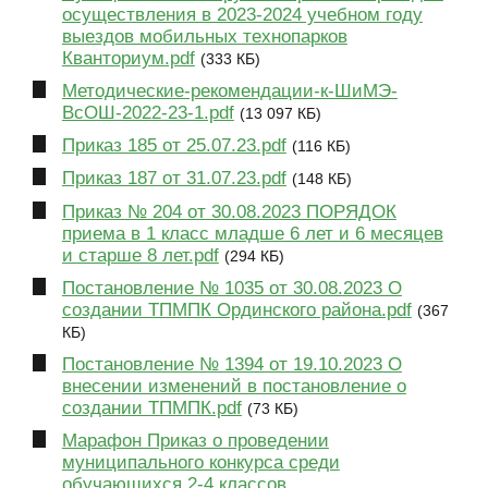
осуществления в 2023-2024 учебном году
выездов мобильных технопарков
Кванториум.pdf
(333 КБ)
Методические-рекомендации-к-ШиМЭ-
ВсОШ-2022-23-1.pdf
(13 097 КБ)
Приказ 185 от 25.07.23.pdf
(116 КБ)
Приказ 187 от 31.07.23.pdf
(148 КБ)
Приказ № 204 от 30.08.2023 ПОРЯДОК
приема в 1 класс младше 6 лет и 6 месяцев
и старше 8 лет.pdf
(294 КБ)
Постановление № 1035 от 30.08.2023 О
создании ТПМПК Ординского района.pdf
(367
КБ)
Постановление № 1394 от 19.10.2023 О
внесении изменений в постановление о
создании ТПМПК.pdf
(73 КБ)
Марафон Приказ о проведении
муниципального конкурса среди
обучающихся 2-4 классов