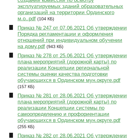
создании комиссии по осмотру
эксплуатируемых зданий образовательных
организаций на территории Ординского
м.о..pdf
(104 КБ)
Приказ № 247 от 07.06.2021 Об утверждении
Порядка регламентации и оформления
отношений при индивидуальном обучении
на дому.pdf
(943 КБ)
Приказ № 278 от 25.06.2021 Об утверждении
плана мероприятий (дорожной карты) по
реализации Концепции региональной
системы оценки качества подготовки
обучающихся в Ординском мун.округе.pdf
(157 КБ)
Приказ № 281 от 28.06.2021 Об утверждении
плана мероприятий (дорожной карты) по
реализации Концепции системы по
самоопределению и профориентации
обучающихся в Ординском мун.округе.pdf
(255 КБ)
Приказ № 282 от 28.06.2021 Об утверждении