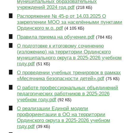
муниципальных образовательных
учреждений 2024 год.pdf
(218 КБ)
Распоряжение № 45-р от 14.03.2025 О
закреплении МОО за населёнными пунктами
Ординского м.о..pdf
(4 105 КБ)
Правила приема на обучение.pdf
(784 КБ)
О подготовке к итоговому сочинению
(изложению) на территории Ординского
муниципального округа в 2025-2026 учебном
году.pdf
(51 КБ)
О проведении учебных тренировок в рамках
«Месячника безопасности детей».pdf
(75 КБ)
О работе профессиональных объединений
педагогических работников в 2025-2026
учебном году.pdf
(92 КБ)
О реализации Единой модели
профориентации в ОО на территории
Ординского округа в 2025-2026 учебном
году.pdf
(39 КБ)