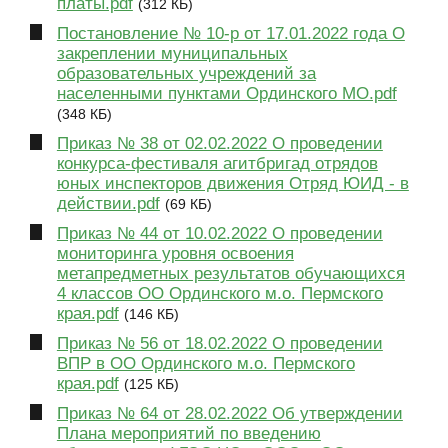
платы.pdf
(312 КБ)
Постановление № 10-р от 17.01.2022 года О
закреплении муниципальных
образовательных учреждений за
населенными пунктами Ординского МО.pdf
(348 КБ)
Приказ № 38 от 02.02.2022 О проведении
конкурса-фестиваля агитбригад отрядов
юных инспекторов движения Отряд ЮИД - в
действии.pdf
(69 КБ)
Приказ № 44 от 10.02.2022 О проведении
мониторинга уровня освоения
метапредметных результатов обучающихся
4 классов ОО Ординского м.о. Пермского
края.pdf
(146 КБ)
Приказ № 56 от 18.02.2022 О проведении
ВПР в ОО Ординского м.о. Пермского
края.pdf
(125 КБ)
Приказ № 64 от 28.02.2022 Об утверждении
Плана мероприятий по введению