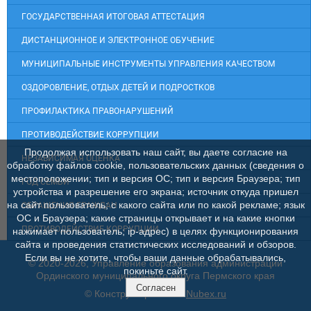
ГОСУДАРСТВЕННАЯ ИТОГОВАЯ АТТЕСТАЦИЯ
ДИСТАНЦИОННОЕ И ЭЛЕКТРОННОЕ ОБУЧЕНИЕ
МУНИЦИПАЛЬНЫЕ ИНСТРУМЕНТЫ УПРАВЛЕНИЯ КАЧЕСТВОМ
ОЗДОРОВЛЕНИЕ, ОТДЫХ ДЕТЕЙ И ПОДРОСТКОВ
ПРОФИЛАКТИКА ПРАВОНАРУШЕНИЙ
ПРОТИВОДЕЙСТВИЕ КОРРУПЦИИ
Продолжая использовать наш сайт, вы даете согласие на
НЕЗАВИСИМАЯ ОЦЕНКА
обработку файлов cookie, пользовательских данных (сведения о
местоположении; тип и версия ОС; тип и версия Браузера; тип
ГОД СЕМЬИ
устройства и разрешение его экрана; источник откуда пришел
на сайт пользователь; с какого сайта или по какой рекламе; язык
ОБРАЩЕНИЯ ГРАЖДАН
ОС и Браузера; какие страницы открывает и на какие кнопки
ПРОТИВОДЕЙСТВИЕ КОРРУПЦИИ
нажимает пользователь; ip-адрес) в целях функционирования
сайта и проведения статистических исследований и обзоров.
Если вы не хотите, чтобы ваши данные обрабатывались,
© 2020-2026, Управление образования администрации
покиньте сайт.
Ординского муниципального округа Пермского края
Согласен
© Конструктор сайтов
Nubex.ru