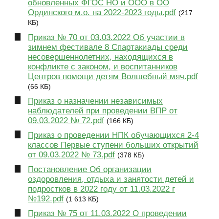
обновленных ФГОС НО и ООО в ОО
Ординского м.о. на 2022-2023 годы.pdf
(217
КБ)
Приказ № 70 от 03.03.2022 Об участии в
зимнем фестивале 8 Спартакиады среди
несовершеннолетних, находящихся в
конфликте с законом, и воспитанников
Центров помощи детям Волшебный мяч.pdf
(66 КБ)
Приказ о назначении независимых
наблюдателей при проведении ВПР от
09.03.2022 № 72.pdf
(166 КБ)
Приказ о проведении НПК обучающихся 2-4
классов Первые ступени больших открытий
от 09.03.2022 № 73.pdf
(378 КБ)
Постановление Об организации
оздоровления, отдыха и занятости детей и
подростков в 2022 году от 11.03.2022 г
№192.pdf
(1 613 КБ)
Приказ № 75 от 11.03.2022 О проведении