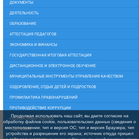
ДОКУМЕНТЫ
ДЕЯТЕЛЬНОСТЬ
ОБРАЗОВАНИЕ
АТТЕСТАЦИЯ ПЕДАГОГОВ
ЭКОНОМИКА И ФИНАНСЫ
ГОСУДАРСТВЕННАЯ ИТОГОВАЯ АТТЕСТАЦИЯ
ДИСТАНЦИОННОЕ И ЭЛЕКТРОННОЕ ОБУЧЕНИЕ
МУНИЦИПАЛЬНЫЕ ИНСТРУМЕНТЫ УПРАВЛЕНИЯ КАЧЕСТВОМ
ОЗДОРОВЛЕНИЕ, ОТДЫХ ДЕТЕЙ И ПОДРОСТКОВ
ПРОФИЛАКТИКА ПРАВОНАРУШЕНИЙ
ПРОТИВОДЕЙСТВИЕ КОРРУПЦИИ
Продолжая использовать наш сайт, вы даете согласие на
НЕЗАВИСИМАЯ ОЦЕНКА
обработку файлов cookie, пользовательских данных (сведения о
местоположении; тип и версия ОС; тип и версия Браузера; тип
ГОД СЕМЬИ
устройства и разрешение его экрана; источник откуда пришел