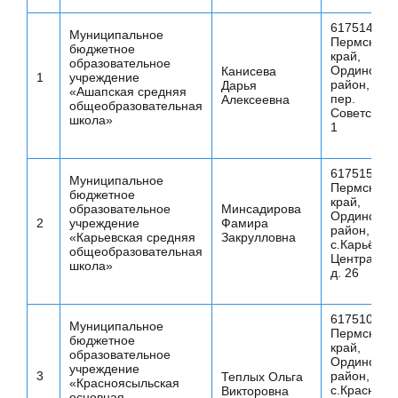
617514
Муниципальное
Пермский
бюджетное
край,
образовательное
Ординский
Канисева
1
учреждение
район, с.А
Дарья
«Ашапская средняя
пер.
Алексеевна
общеобразовательная
Советский, 
школа»
1
617515
Муниципальное
Пермский
бюджетное
край,
образовательное
Минсадирова
Ординский
2
учреждение
Фамира
район,
«Карьевская средняя
Закрулловна
с.Карьёво, 
общеобразовательная
Центральна
школа»
д. 26
617510
Муниципальное
Пермский
бюджетное
край,
образовательное
Ординский
учреждение
3
район,
Теплых Ольга
«Красноясыльская
с.Красный
Викторовна
основная