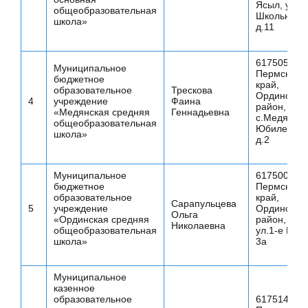
Ясыл, ул.
общеобразовательная
Школьная,
школа»
д.11
617505
Муниципальное
Пермский
бюджетное
край,
образовательное
Трескова
Ординский
4
учреждение
Фаина
район,
«Медянская средняя
Геннадьевна
с.Медянка, 
общеобразовательная
Юбилейная
школа»
д.2
Муниципальное
617500
бюджетное
Пермский
образовательное
край,
Сарапульцева
5
учреждение
Ординский
Ольга
«Ординская средняя
район, с.О
Николаевна
общеобразовательная
ул.1-е Мая,
школа»
3а
Муниципальное
казенное
образовательное
617514