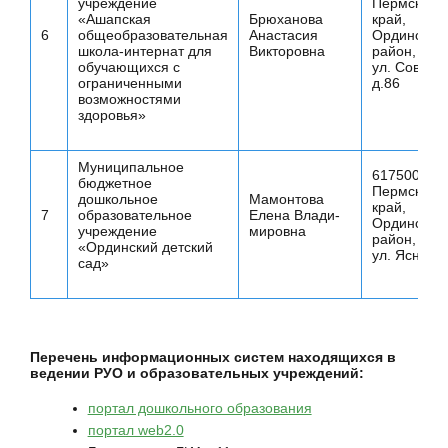
учреждение
Пермский
«Ашапская
Брюханова
край,
6
общеобразовательная
Анастасия
Ординский
школа-интернат для
Викторовна
район, с.А
обучающихся с
ул. Советск
ограниченными
д.86
возможностями
здоровья»
Муниципальное
617500
бюджетное
Пермский
дошкольное
Мамонтова
край,
7
образовательное
Елена Влади-
Ординский
учреждение
мировна
район, с.О
«Ординский детский
ул. Ясная, 
сад»
Перечень информационных систем находящихся в
ведении РУО и образовательных учреждений:
портал дошкольного образования
портал web2.0