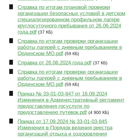
Справка по итогам плановой проверки
организации безопасных условий в детском
специализированном профильном лагере
круглосуточного пребывания от 26.06.2024
года.pdf
(37 КБ)
Справка по итогам проверки организации
работы лагерей с дневным пребыванием в
Ординском МО.pdf
(59 КБ)
Справка от 26.06.2024 года.pdf
(37 КБ)
Справка по итогам проверки организации
работы лагерей с дневным пребыванием в
Ординском МО.pdf
(59 КБ)
Приказ № 33-01-03-847 от 16.09.2024
Изменения в Административный регламент
предоставления госуслуги по
предоставлению путевок.pdf
(4 900 КБ)
Приказ от 17.09.2024 № 33-01-03-845
Изменения в Порядок ведения реестра
организаций отдыха и оздоровления