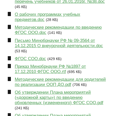
перечень учебников от 26.01.2016г. №38.doc
(45 КБ)
О рабочих программах учебных
предметов.doc
(28 КБ)
Методические рекомендации по введению
ФГОС ООО.doc
(141 КБ)
Письмо Минобрнауки РФ № 09-3564 от
14.12.2015 О внеурочной деятельности.doc
(53 КБ)
ФГОС СОО.doc
(429 КБ)
Приказ Минобрнауки РФ №1897 от
17.12.2010 ФГОС ООО.rtf
(695 КБ)
Методические рекомендации для родителей
по реализации ООП ДО.pdf
(706 КБ)
Об утверждении Плана мероприятий
(«дорожной карты») по введению
обновленных (измененного) ФГОС СОО.pdf
(241 КБ)
Об утверждении Плана мероприятий