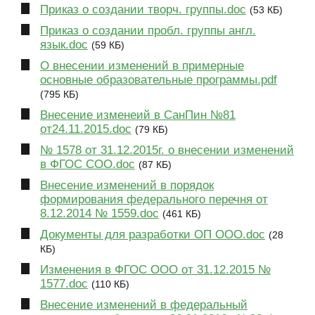
Приказ о создании творч. группы.doc
(53 КБ)
Приказ о создании пробл. группы англ.
язык.doc
(59 КБ)
О внесении изменений в примерные
основные образовательные программы.pdf
(795 КБ)
Внесение изменеий в СанПин №81
от24.11.2015.doc
(79 КБ)
№ 1578 от 31.12.2015г. о внесении изменений
в ФГОС СОО.doc
(87 КБ)
Внесение изменений в порядок
формирования федерального перечня от
8.12.2014 № 1559.doc
(461 КБ)
Документы для разработки ОП ООО.doc
(28
КБ)
Изменения в ФГОС ООО от 31.12.2015 №
1577.doc
(110 КБ)
Внесение изменений в федеральный