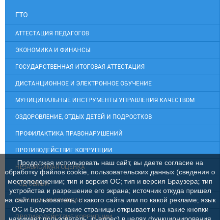
ГТО
АТТЕСТАЦИЯ ПЕДАГОГОВ
ЭКОНОМИКА И ФИНАНСЫ
ГОСУДАРСТВЕННАЯ ИТОГОВАЯ АТТЕСТАЦИЯ
ДИСТАНЦИОННОЕ И ЭЛЕКТРОННОЕ ОБУЧЕНИЕ
МУНИЦИПАЛЬНЫЕ ИНСТРУМЕНТЫ УПРАВЛЕНИЯ КАЧЕСТВОМ
ОЗДОРОВЛЕНИЕ, ОТДЫХ ДЕТЕЙ И ПОДРОСТКОВ
ПРОФИЛАКТИКА ПРАВОНАРУШЕНИЙ
ПРОТИВОДЕЙСТВИЕ КОРРУПЦИИ
Продолжая использовать наш сайт, вы даете согласие на
НЕЗАВИСИМАЯ ОЦЕНКА
обработку файлов cookie, пользовательских данных (сведения о
местоположении; тип и версия ОС; тип и версия Браузера; тип
ГОД СЕМЬИ
устройства и разрешение его экрана; источник откуда пришел
на сайт пользователь; с какого сайта или по какой рекламе; язык
ОБРАЩЕНИЯ ГРАЖДАН
ОС и Браузера; какие страницы открывает и на какие кнопки
ПРОТИВОДЕЙСТВИЕ КОРРУПЦИИ
нажимает пользователь; ip-адрес) в целях функционирования