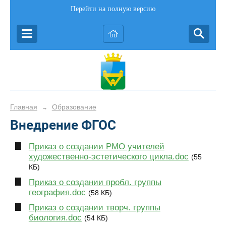
Перейти на полную версию
Главная
Образование
→
Внедрение ФГОС
Приказ о создании РМО учителей
художественно-эстетического цикла.doc
(55
КБ)
Приказ о создании пробл. группы
география.doc
(58 КБ)
Приказ о создании творч. группы
биология.doc
(54 КБ)