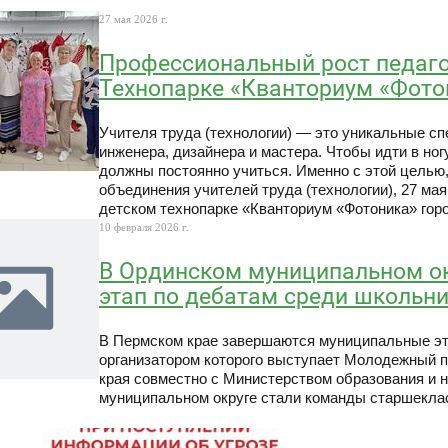
27 мая 2026 г.
Профессиональный рост педаго
Технопарке «Кванториум «Фотон
Учителя труда (технологии) — это уникальные сп
инженера, дизайнера и мастера. Чтобы идти в ног
должны постоянно учиться. Именно с этой целью,
объединения учителей труда (технологии), 27 ма
детском технопарке «Кванториум «Фотоника» гор
10 февраля 2026 г.
В Ординском муниципальном о
этап по дебатам среди школьн
В Пермском крае завершаются муниципальные эта
организатором которого выступает Молодежный 
края совместно с Министерством образования и 
муниципальном округе стали команды старшеклас