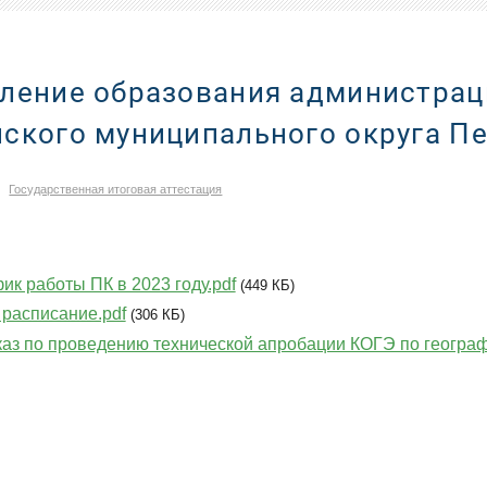
ление образования администрац
ского муниципального округа П
Государственная итоговая аттестация
ик работы ПК в 2023 году.pdf
(449 КБ)
расписание.pdf
(306 КБ)
аз по проведению технической апробации КОГЭ по географ