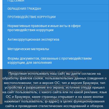
ГОД СЕМЬИ
ОБРАЩЕНИЯ ГРАЖДАН
ПРОТИВОДЕЙСТВИЕ КОРРУПЦИИ
Нормативные правовые и иные акты в сфере
противодействия коррупции
Антикоррупционная экспертиза
Методические материалы
Формы документов, связанные с противодействием
коррупции, для заполнения
Сведения о доходах, расходах, об имуществе и
Продолжая использовать наш сайт, вы даете согласие на
обязательствах имущественного характера
обработку файлов cookie, пользовательских данных (сведения о
местоположении; тип и версия ОС; тип и версия Браузера; тип
Комиссия по соблюдению требований к служебному
устройства и разрешение его экрана; источник откуда пришел
поведению и урегулированию конфликта интересов
на сайт пользователь; с какого сайта или по какой рекламе; язык
ОС и Браузера; какие страницы открывает и на какие кнопки
Обратная связь для сообщений о фактах коррупции
нажимает пользователь; ip-адрес) в целях функционирования
сайта и проведения статистических исследований и обзоров.