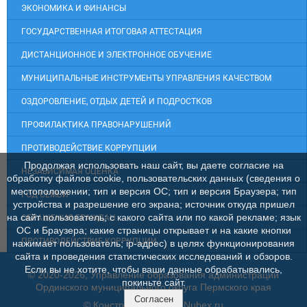
ЭКОНОМИКА И ФИНАНСЫ
ГОСУДАРСТВЕННАЯ ИТОГОВАЯ АТТЕСТАЦИЯ
ДИСТАНЦИОННОЕ И ЭЛЕКТРОННОЕ ОБУЧЕНИЕ
МУНИЦИПАЛЬНЫЕ ИНСТРУМЕНТЫ УПРАВЛЕНИЯ КАЧЕСТВОМ
ОЗДОРОВЛЕНИЕ, ОТДЫХ ДЕТЕЙ И ПОДРОСТКОВ
ПРОФИЛАКТИКА ПРАВОНАРУШЕНИЙ
ПРОТИВОДЕЙСТВИЕ КОРРУПЦИИ
Продолжая использовать наш сайт, вы даете согласие на
НЕЗАВИСИМАЯ ОЦЕНКА
обработку файлов cookie, пользовательских данных (сведения о
местоположении; тип и версия ОС; тип и версия Браузера; тип
ГОД СЕМЬИ
устройства и разрешение его экрана; источник откуда пришел
на сайт пользователь; с какого сайта или по какой рекламе; язык
ОБРАЩЕНИЯ ГРАЖДАН
ОС и Браузера; какие страницы открывает и на какие кнопки
ПРОТИВОДЕЙСТВИЕ КОРРУПЦИИ
нажимает пользователь; ip-адрес) в целях функционирования
сайта и проведения статистических исследований и обзоров.
Если вы не хотите, чтобы ваши данные обрабатывались,
© 2020-2026, Управление образования администрации
покиньте сайт.
Ординского муниципального округа Пермского края
Согласен
© Конструктор сайтов
Nubex.ru