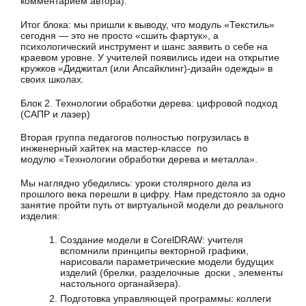
комментарием автора).
Итог блока: мы пришли к выводу, что модуль «Текстиль»
сегодня — это не просто «сшить фартук», а
психологический инструмент и шанс заявить о себе на
краевом уровне. У учителей появились идеи на открытие
кружков «Диджитал (или Апсайклинг)-дизайн одежды» в
своих школах.
Блок 2. Технологии обработки дерева: цифровой подход
(САПР и лазер)
Вторая группа педагогов полностью погрузилась в
инженерный хайтек на мастер-классе по
модулю «Технологии обработки дерева и металла».
Мы наглядно убедились: уроки столярного дела из
прошлого века перешли в цифру. Нам предстояло за одно
занятие пройти путь от виртуальной модели до реального
изделия:
Создание модели в CorelDRAW: учителя
вспомнили принципы векторной графики,
нарисовали параметрические модели будущих
изделий (брелки, разделочные доски , элементы
настольного органайзера).
Подготовка управляющей программы: коллеги