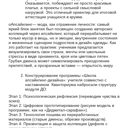
Оказывается, побеждают не просто красивые
платья, а проекты с сильной смысловой
нагрузкой. Это отличный ориентир для итоговой
аттестации учащихся в кружке.
oАпсайклинг— мода, как отражение личности: самый
яркий блок занятия был посвящен созданию авторских
коллекций через апсайклинг, который перерабатывает не
только мусор в вещь, но и эмоции, внутренние состояния
и жизненные сценарии подростков в дизайн одежды. Как
это работает на практике: ученикам предлагается
визуализировать свои страхи, мечты или школьные
стрессы в виде орнамента, кроя или цветовых пятен.
Грубая джинса может символизировать преодоление
препятствий, а прозрачные вставки — открытость миру.
Конструирование программы «Школа
апсайклинг-дизайна»: учителя совместно с
наставником Кванториума набросали структуру
модуля ДО:
Этап 1: Психологическая рефлексия (переводим чувства в
эскиз).
Этап 2: Цифровое прототипирование (рисуем модель в
программе, как на «Диджитал-сарафан»).
Этап 3: Технология пошива из переработанных
материалов (старые джинсы, обрезки производств).
Этап 4: Презентация и защита коллекции (дефиле с