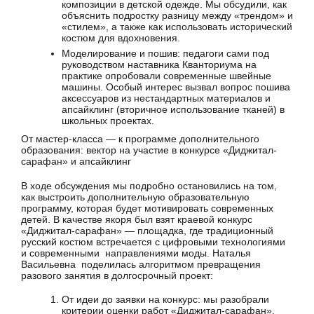
композиции в детской одежде. Мы обсудили, как
объяснить подростку разницу между «трендом» и
«стилем», а также как использовать исторический
костюм для вдохновения.
Моделирование и пошив: педагоги сами под
руководством наставника Кванториума на
практике опробовали современные швейные
машины. Особый интерес вызвал вопрос пошива
аксессуаров из нестандартных материалов и
апсайклинг (вторичное использование тканей) в
школьных проектах.
От мастер-класса — к программе дополнительного
образования: вектор на участие в конкурсе «Диджитал-
сарафан» и апсайклинг
В ходе обсуждения мы подробно остановились на том,
как выстроить дополнительную образовательную
программу, которая будет мотивировать современных
детей. В качестве якоря был взят краевой конкурс
«Диджитал-сарафан» — площадка, где традиционный
русский костюм встречается с цифровыми технологиями
и современными направлениями моды. Наталья
Васильевна поделилась алгоритмом превращения
разового занятия в долгосрочный проект:
От идеи до заявки на конкурс: мы разобрали
критерии оценки работ «Диджитал-сарафан».