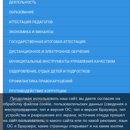
ДЕЯТЕЛЬНОСТЬ
ОБРАЗОВАНИЕ
АТТЕСТАЦИЯ ПЕДАГОГОВ
ЭКОНОМИКА И ФИНАНСЫ
ГОСУДАРСТВЕННАЯ ИТОГОВАЯ АТТЕСТАЦИЯ
ДИСТАНЦИОННОЕ И ЭЛЕКТРОННОЕ ОБУЧЕНИЕ
МУНИЦИПАЛЬНЫЕ ИНСТРУМЕНТЫ УПРАВЛЕНИЯ КАЧЕСТВОМ
ОЗДОРОВЛЕНИЕ, ОТДЫХ ДЕТЕЙ И ПОДРОСТКОВ
ПРОФИЛАКТИКА ПРАВОНАРУШЕНИЙ
ПРОТИВОДЕЙСТВИЕ КОРРУПЦИИ
Продолжая использовать наш сайт, вы даете согласие на
НЕЗАВИСИМАЯ ОЦЕНКА
обработку файлов cookie, пользовательских данных (сведения о
местоположении; тип и версия ОС; тип и версия Браузера; тип
ГОД СЕМЬИ
устройства и разрешение его экрана; источник откуда пришел
на сайт пользователь; с какого сайта или по какой рекламе; язык
ОБРАЩЕНИЯ ГРАЖДАН
ОС и Браузера; какие страницы открывает и на какие кнопки