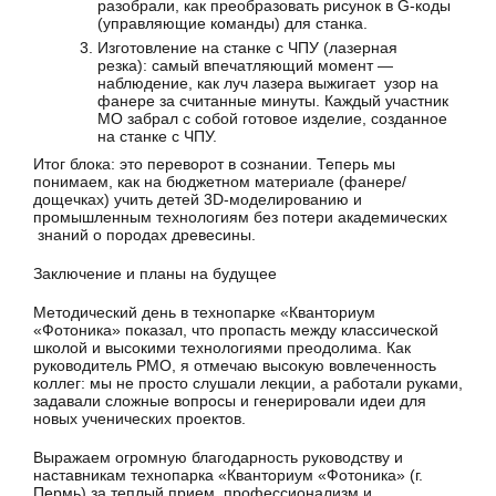
разобрали, как преобразовать рисунок в G-коды
(управляющие команды) для станка.
Изготовление на станке с ЧПУ (лазерная
резка): самый впечатляющий момент —
наблюдение, как луч лазера выжигает узор на
фанере за считанные минуты. Каждый участник
МО забрал с собой готовое изделие, созданное
на станке с ЧПУ.
Итог блока: это переворот в сознании. Теперь мы
понимаем, как на бюджетном материале (фанере/
дощечках) учить детей 3D-моделированию и
промышленным технологиям без потери академических
знаний о породах древесины.
Заключение и планы на будущее
Методический день в технопарке «Кванториум
«Фотоника» показал, что пропасть между классической
школой и высокими технологиями преодолима. Как
руководитель РМО, я отмечаю высокую вовлеченность
коллег: мы не просто слушали лекции, а работали руками,
задавали сложные вопросы и генерировали идеи для
новых ученических проектов.
Выражаем огромную благодарность руководству и
наставникам технопарка «Кванториум «Фотоника» (г.
Пермь) за теплый прием, профессионализм и